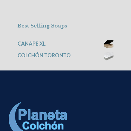
Best Selling Soaps
CANAPE XL
COLCHÓN TORONTO