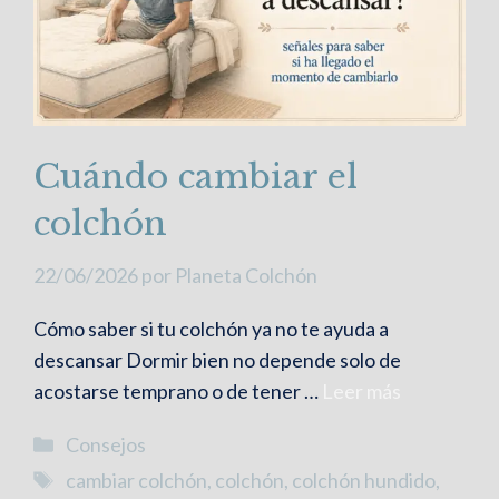
Cuándo cambiar el
colchón
22/06/2026
por
Planeta Colchón
Cómo saber si tu colchón ya no te ayuda a
descansar Dormir bien no depende solo de
acostarse temprano o de tener …
Leer más
Categorías
Consejos
Etiquetas
cambiar colchón
,
colchón
,
colchón hundido
,