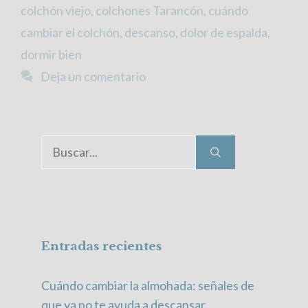
colchón viejo
,
colchones Tarancón
,
cuándo
cambiar el colchón
,
descanso
,
dolor de espalda
,
dormir bien
Deja un comentario
Buscar:
Entradas recientes
Cuándo cambiar la almohada: señales de
que ya no te ayuda a descansar