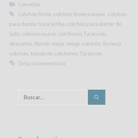
Categorías
Consejos
Etiquetas
colchón firme
,
colchón firme o suave
,
colchón
para dormir boca arriba
,
colchón para dormir de
lado
,
colchón suave
,
colchones Tarancón
,
descanso
,
dormir mejor
,
elegir colchón
,
firmeza
colchón
,
tienda de colchones Tarancón
Deja un comentario
Buscar: