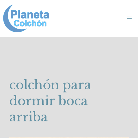
Saltar
al
Me
contenido
colchón para
dormir boca
arriba