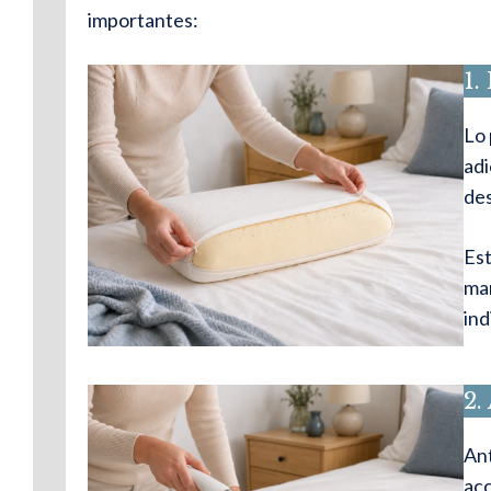
importantes:
1.
Lo 
adi
des
Est
man
ind
2.
Ant
acc