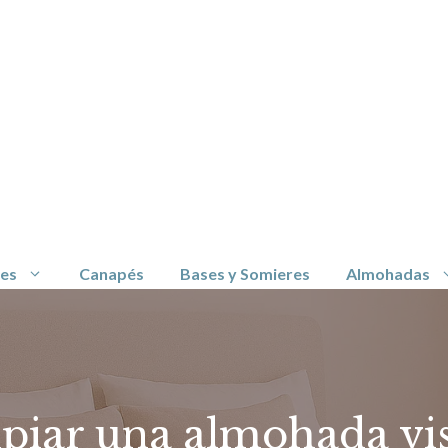
es
Canapés
Bases y Somieres
Almohadas
iar una almohada vis