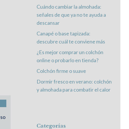
Cuándo cambiar la almohada:
señales de que ya no te ayuda a
descansar
Canapé o base tapizada:
descubre cuál te conviene más
¿Es mejor comprar un colchón
online o probarlo en tienda?
Colchón firme o suave
Dormir fresco en verano: colchón
y almohada para combatir el calor
uso
Categorías