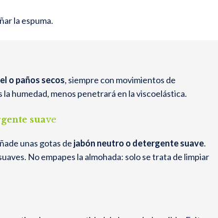
añar la espuma.
pel o paños secos
, siempre con movimientos de
es la humedad, menos penetrará en la viscoelástica.
rgente sua
ve
ñade unas gotas de
jabón neutro o detergente suave
.
uaves. No empapes la almohada: solo se trata de limpiar