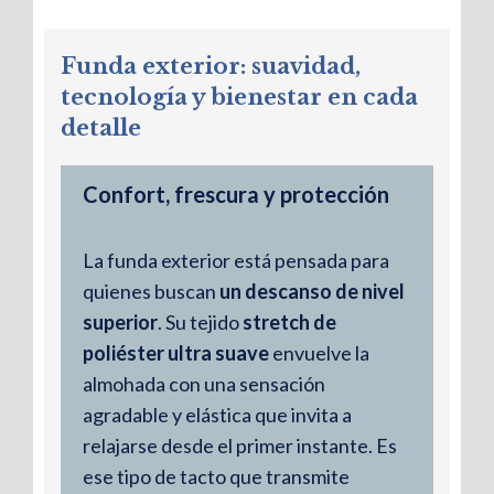
Relleno: Copos de viscoelástico
Funda exterior: suavidad,
100%
tecnología y bienestar en cada
El núcleo está formado por copos de
detalle
viscoelástico que proporcionan una
adaptación flexible y anatómica. Esta
Confort, frescura y protección
estructura permite que la almohada
se amolde a la forma del cuello y la
La funda exterior está pensada para
cabeza, ofreciendo soporte sin
quienes buscan
un descanso de nivel
rigidez.
superior
. Su tejido
stretch de
poliéster ultra suave
envuelve la
almohada con una sensación
agradable y elástica que invita a
relajarse desde el primer instante. Es
ese tipo de tacto que transmite