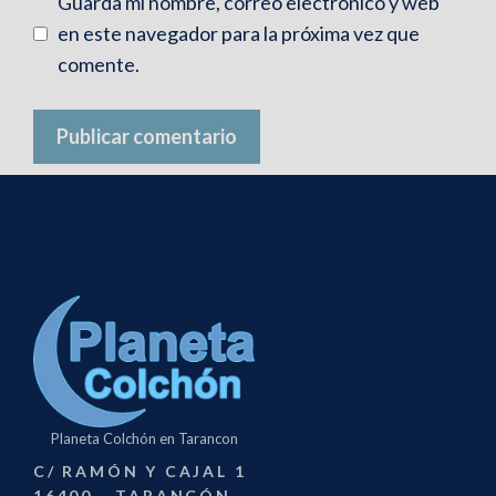
Guarda mi nombre, correo electrónico y web
en este navegador para la próxima vez que
comente.
Ana Belén M.
“Higiénica y suave”
La funda es una
maravilla: suave, fresca y se mantiene limpia
más tiempo. La almohada tiene una
adaptación perfecta.
Planeta Colchón en Tarancon
C/ RAMÓN Y CAJAL 1
Sergio A.
16400 - TARANCÓN