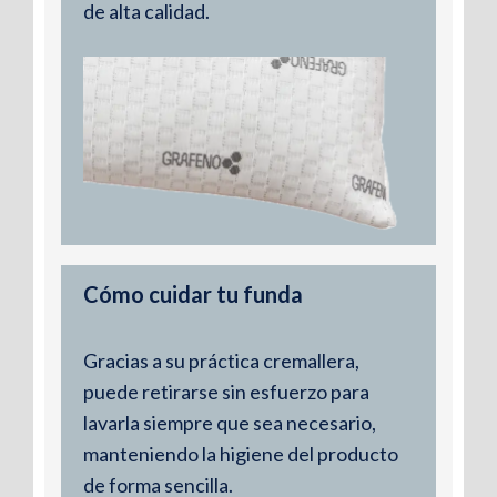
de alta calidad.
Funda exterior
: tejido stretch
con hilo de plata
Cómo cuidar tu funda
La funda exterior combina suavidad y
Gracias a su práctica cremallera,
tecnología. Su tejido stretch de
puede retirarse sin esfuerzo para
poliéster con hilo de plata aporta
lavarla siempre que sea necesario,
frescura, durabilidad y un tacto
manteniendo la higiene del producto
agradable. Además, el hilo de plata
de forma sencilla.