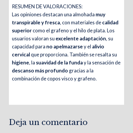
RESUMEN DE VALORACIONES:
sensación es muy agradable. La recomiendo
Las opiniones destacan una almohada
muy
para quienes buscan frescura y suavidad.
transpirable y fresca
, con materiales de
calidad
superior
como el grafeno y el hilo de plata. Los
usuarios valoran su
excelente adaptación
, su
capacidad para
no apelmazarse
y el
alivio
✰
cervical
que proporciona. También se resalta su
higiene
, la
suavidad de la funda
y la sensación de
Raúl G.
descanso más profundo
gracias a la
“Calidad superior”
Se nota que es un
combinación de copos visco y grafeno.
producto de gama alta. El grafeno aporta
frescor y la sensación de descarga es real.
Deja un comentario