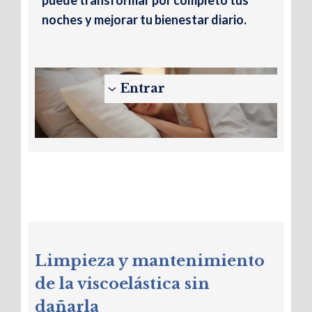
puede transformar por completo tus
noches y mejorar tu bienestar diario.
Entrar
Cuándo cambiar la
almohada: señales
de que ya no te
Limpieza y mantenimiento
ayuda a descansar
de la viscoelástica sin
dañarla