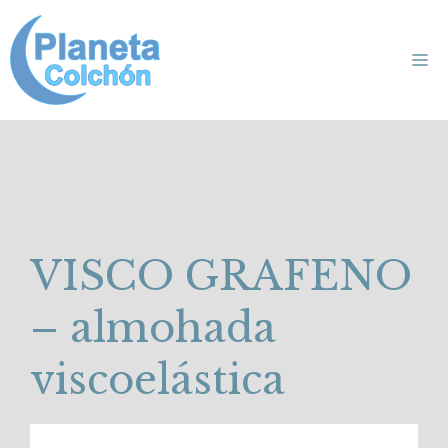
Saltar
al
Me
contenido
VISCO GRAFENO
– almohada
viscoelástica