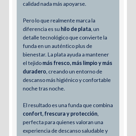
calidad nada más apoyarse.
Pero lo que realmente marca la
diferencia es su
hilo de plata
, un
Plancha de viscoelástica con
detalle tecnológico que convierte la
Grafeno
funda en un auténtico plus de
bienestar. La plata ayuda a mantener
Una
plancha de viscoelástico con
el tejido
más fresco, más limpio y más
grafeno
es una evolución de la
duradero
, creando un entorno de
viscoelástica tradicional que mejora
descanso más higiénico y confortable
el
control térmico
, la
descarga
noche tras noche.
electrostática
y la
comodidad
general. Es ideal para personas que
El resultado es una funda que combina
buscan una almohada fresca,
confort, frescura y protección
,
adaptable y con sensación de
perfecta para quienes valoran una
descanso más estable.
experiencia de descanso saludable y