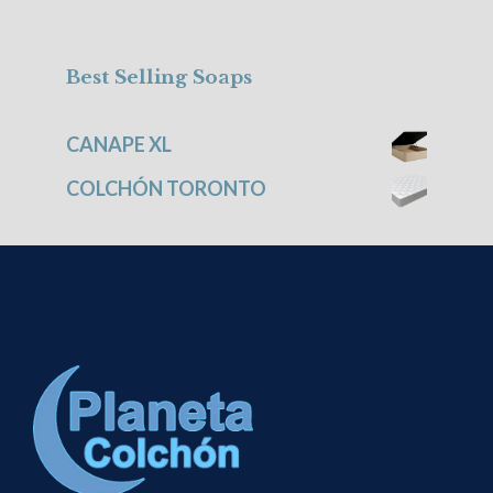
Best Selling Soaps
CANAPE XL
COLCHÓN TORONTO