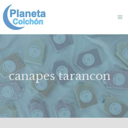
Saltar
al
Me
contenido
canapes tarancon