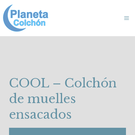
Saltar
al
Me
contenido
COOL – Colchón
de muelles
ensacados