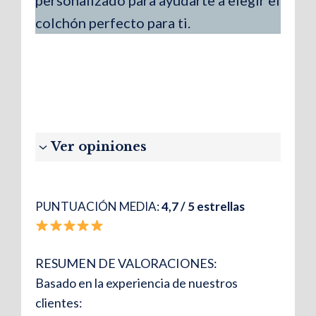
personalizado para ayudarte a elegir el
colchón perfecto para ti.
Ver opiniones
PUNTUACIÓN MEDIA:
4,7 / 5 estrellas
Laura M
.
“Desde el primer día noté la diferencia;
RESUMEN DE VALORACIONES:
además, la almohada reduce muchísimo la
Basado en la experiencia de nuestros
tensión en la espalda. Por eso, ahora
clientes:
duermo mejor y me levanto sin molestias.”