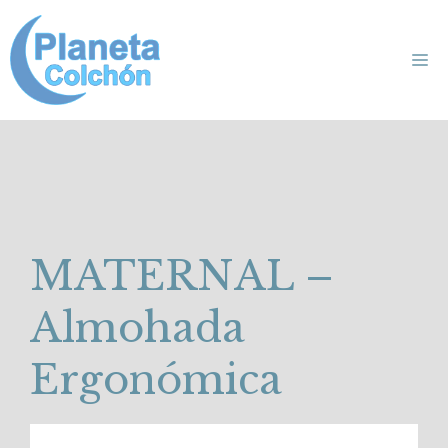
Saltar
al
Me
contenido
MATERNAL –
Almohada
Ergonómica