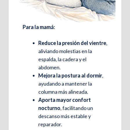
Tacto muy suave
para una
sensación envolvente.
Máximo confort
gracias a su
Para la mamá:
diseño ergonómico.
Reduce la presión del vientre
,
Firmeza adaptable
, que se ajusta a
aliviando molestias en la
la presión del cuerpo sin
espalda, la cadera y el
deformarse.
abdomen.
Mejora la postura al dormir
,
ayudando a mantener la
columna más alineada.
Aporta mayor confort
nocturno
, facilitando un
descanso más estable y
reparador.