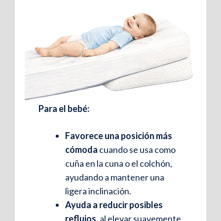
Funda 100% tejido
Stretch
La funda, confeccionada en tela
flexible, ofrece una suavidad
Para el bebé:
excepcional y gran elasticidad,
adaptándose al movimiento y
Favorece una posición más
proporcionando comodidad,
cómoda
cuando se usa como
transpirabilidad y un ajuste
cuña en la cuna o el colchón,
perfecto.
ayudando a mantener una
ligera inclinación.
Ayuda a reducir posibles
reflujos
, al elevar suavemente