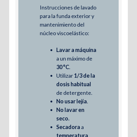
Instrucciones de lavado
para la funda exterior y
mantenimiento del
núcleo viscoelástico:
Lavar a máquina
a un máximo de
30 °C
.
Utilizar
1/3 de la
dosis habitual
de detergente.
No usar lejía
.
No lavar en
seco
.
Secadora
a
temperatura