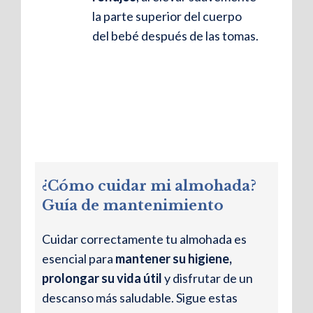
la parte superior del cuerpo
del bebé después de las tomas.
Recomendada para dormir
boca de lado
Gracias a su firmeza media y su
¿Cómo cuidar mi almohada?
capacidad de adaptación, esta
Guía de mantenimiento
almohada es especialmente
adecuada para embarazadas,
Cuidar correctamente tu almohada es
ayudando a mantener la alineación
esencial para
mantener su higiene,
cervical y reduciendo tensiones.
prolongar su vida útil
y disfrutar de un
descanso más saludable. Sigue estas