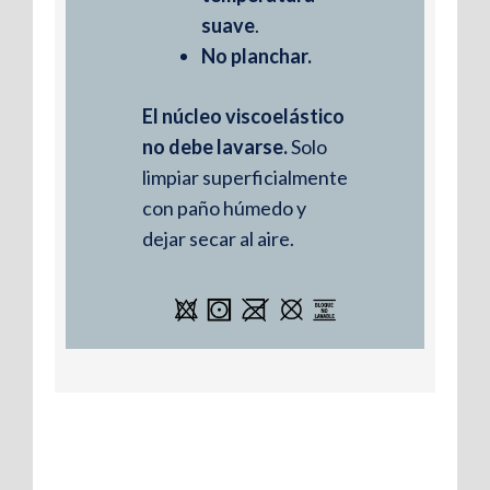
suave
.
No planchar.
El núcleo viscoelástico
no debe lavarse.
Solo
limpiar superficialmente
con paño húmedo y
dejar secar al aire.