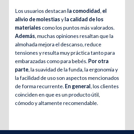
Los usuarios destacan
la comodidad
,
el
alivio de molestias
y
la calidad de los
✰
materiales
como los puntos más valorados.
Además
, muchas opiniones resaltan que la
almohada mejora el descanso, reduce
Carmen L
.
tensiones y resulta muy práctica tanto para
“Me sorprendió lo suave que es la funda y,
embarazadas como para bebés.
Por otra
al mismo tiempo, lo bien que sostiene el
parte
, la suavidad de la funda, la ergonomía y
vientre. Asimismo, he notado menos
la facilidad de uso son aspectos mencionados
hinchazón en piernas y pies.”
de forma recurrente.
En general
, los clientes
coinciden en que es un producto útil,
cómodo y altamente recomendable.
Elena R
.