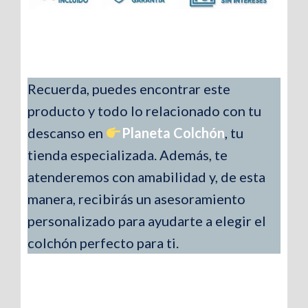
Almohadas
Ergonómicas
Mejora tu
Descanso
Recuerda, puedes encontrar este
producto y todo lo relacionado con tu
descanso en
Planeta Colchón
, tu
tienda especializada. Además, te
atenderemos con amabilidad y, de esta
manera, recibirás un asesoramiento
personalizado para ayudarte a elegir el
colchón perfecto para ti.