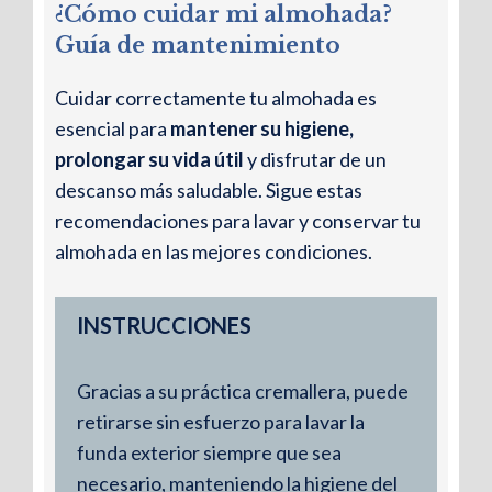
lees, ves la televisión o descansas en
¿Cómo cuidar mi almohada?
el sofá, proporcionando siempre un
Guía de mantenimiento
apoyo cervical adecuado.
Cuidar correctamente tu almohada es
esencial para
mantener su higiene,
prolongar su vida útil
y disfrutar de un
descanso más saludable. Sigue estas
recomendaciones para lavar y conservar tu
almohada en las mejores condiciones.
Firmeza adaptable
INSTRUCCIONES
El núcleo viscoelástico se ajusta de
Gracias a su práctica cremallera, puede
forma progresiva a la forma del
retirarse sin esfuerzo para lavar la
cuello, proporcionando un soporte
funda exterior siempre que sea
equilibrado que reduce la tensión y
necesario, manteniendo la higiene del
mejora la postura.