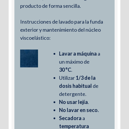
producto de forma sencilla.
Instrucciones de lavado para la funda
exterior y mantenimiento del núcleo
viscoelástico:
Lavar a máquina
a
un máximo de
30 °C
.
Utilizar
1/3 de la
dosis habitual
de
detergente.
No usar lejía
.
No lavar en seco
.
Ideal para viajar
Secadora
a
temperatura