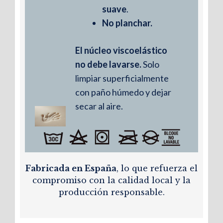
Su forma envolvente y su soporte
suave
.
ajustable lo convierten en un aliado
No planchar.
perfecto para trayectos largos,
ayudando a mantener el cuello en una
El núcleo viscoelástico
posición correcta durante el viaje.
no debe lavarse.
Solo
limpiar superficialmente
con paño húmedo y dejar
secar al aire.
Fabricada en España
, lo que refuerza el
compromiso con la calidad local y la
producción responsable.