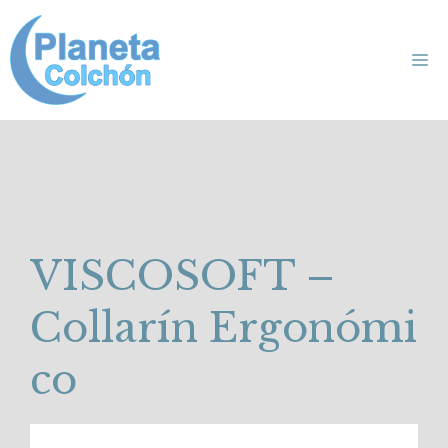
Saltar
al
Me
contenido
VISCOSOFT –
Collarín Ergonómi
co