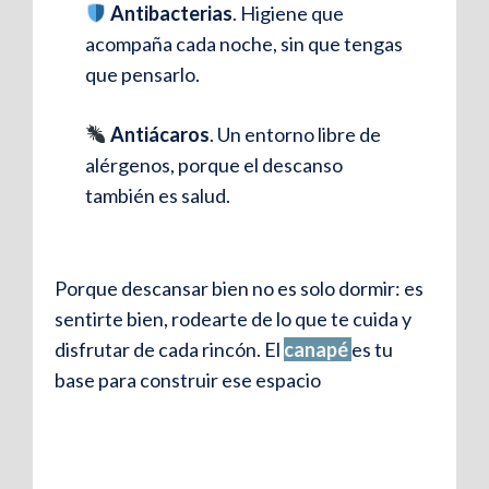
Antibacterias
. Higiene que
durante el uso articulado, manteniéndolo
acompaña cada noche, sin que tengas
Tablero de 3 cm en melamina
siempre en su sitio.
que pensarlo.
resistente
Antiácaros
. Un entorno libre de
Gracias a este acabado, la superficie está
alérgenos, porque el descanso
preparada para resistir el uso diario sin
también es salud.
perder su aspecto impecable.
Porque descansar bien no es solo dormir: es
sentirte bien, rodearte de lo que te cuida y
disfrutar de cada rincón. El
canapé
es tu
base para construir ese espacio