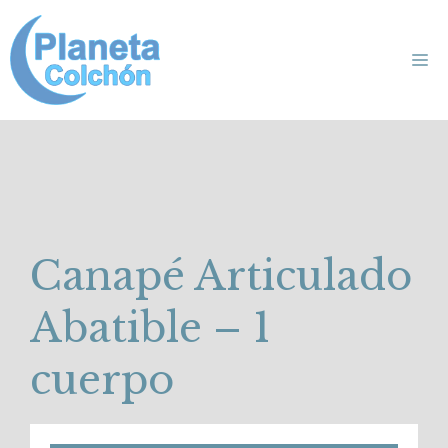
Saltar
al
Me
contenido
Canapé Articulado
Abatible – 1
cuerpo